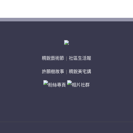
精銳藝術節
|
社區生活報
許願樹故事
|
精銳美宅講
粉絲專頁
相片社群