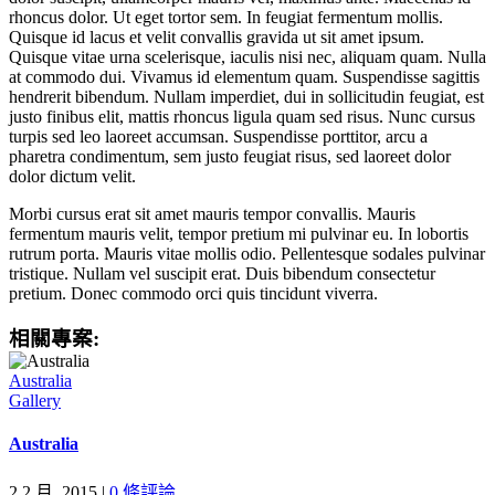
rhoncus dolor. Ut eget tortor sem. In feugiat fermentum mollis.
Quisque id lacus et velit convallis gravida ut sit amet ipsum.
Quisque vitae urna scelerisque, iaculis nisi nec, aliquam quam. Nulla
at commodo dui. Vivamus id elementum quam. Suspendisse sagittis
hendrerit bibendum. Nullam imperdiet, dui in sollicitudin feugiat, est
justo finibus elit, mattis rhoncus ligula quam sed risus. Nunc cursus
turpis sed leo laoreet accumsan. Suspendisse porttitor, arcu a
pharetra condimentum, sem justo feugiat risus, sed laoreet dolor
dolor dictum velit.
Morbi cursus erat sit amet mauris tempor convallis. Mauris
fermentum mauris velit, tempor pretium mi pulvinar eu. In lobortis
rutrum porta. Mauris vitae mollis odio. Pellentesque sodales pulvinar
tristique. Nullam vel suscipit erat. Duis bibendum consectetur
pretium. Donec commodo orci quis tincidunt viverra.
相關專案:
Australia
Gallery
Australia
2 2 月, 2015
|
0 條評論