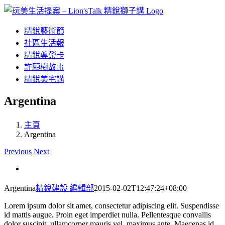
Skip
to
content
精銳藝術節
社區生活報
精銳尊榮卡
許願樹故事
精銳美宅講
Argentina
主頁
Argentina
Previous
Next
Argentina
精銳建設 編輯部
2015-02-02T12:47:24+08:00
Lorem ipsum dolor sit amet, consectetur adipiscing elit. Suspendisse
id mattis augue. Proin eget imperdiet nulla. Pellentesque convallis
dolor suscipit, ullamcorper mauris vel, maximus ante. Maecenas id