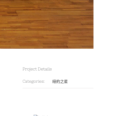
Project Details
紐約之星
Categories: