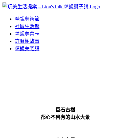
Skip
to
content
精銳藝術節
社區生活報
精銳尊榮卡
許願樹故事
精銳美宅講
巨石古樹
都心不曾有的山水大景