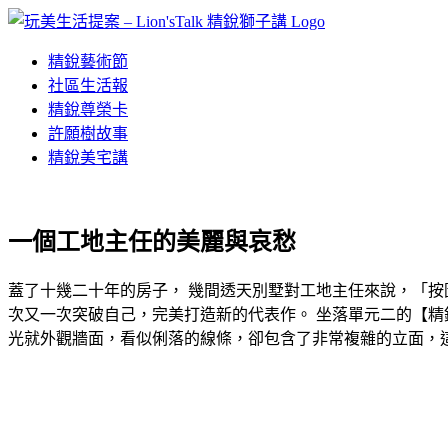
Skip
to
content
精銳藝術節
社區生活報
精銳尊榮卡
許願樹故事
精銳美宅講
一個工地主任的
美麗
與
哀愁
蓋了十幾二十年的房子， 幾間透天別墅對工地主任來說，「按
次又一次突破自己，完美打造新的代表作。 坐落單元二的【精
光就外觀牆面，看似俐落的線條，卻包含了非常複雜的立面，