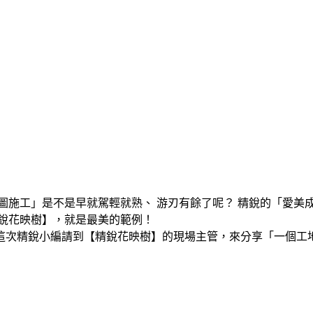
圖施工」是不是早就駕輕就熟、 游刃有餘了呢？ 精銳的「愛美
銳花映樹】，就是最美的範例！
這次精銳小編請到【精銳花映樹】的現場主管，來分享「一個工