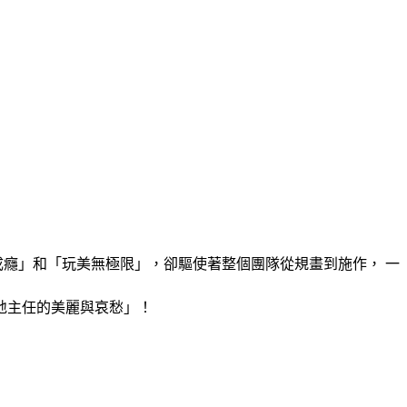
成癮」和「玩美無極限」，卻驅使著整個團隊從規畫到施作， 一
地主任的美麗與哀愁」！