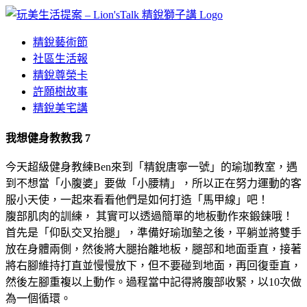
Skip
to
content
精銳藝術節
社區生活報
精銳尊榮卡
許願樹故事
精銳美宅講
我想健身教教我 7
今天超級健身教練Ben來到「精銳唐寧一號」的瑜珈教室，遇
到不想當「小腹婆」要做「小腰精」，所以正在努力運動的客
服小天使，一起來看看他們是如何打造「馬甲線」吧！
腹部肌肉的訓練， 其實可以透過簡單的地板動作來鍛鍊哦！
首先是「仰臥交叉抬腿」，準備好瑜珈墊之後，平躺並將雙手
放在身體兩側，然後將大腿抬離地板，腿部和地面垂直，接著
將右腳維持打直並慢慢放下，但不要碰到地面，再回復垂直，
然後左腳重複以上動作。過程當中記得將腹部收緊，以10次做
為一個循環。