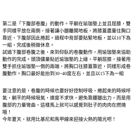
第二是「下腹部卷腹」的動作。平躺在瑜珈墊上並且屈膝，雙
手同樣平放在兩側，接著讓小腿離開地板，將膝蓋盡量往胸口
靠近、下腹部因此捲起。過程中背部要貼緊地板，並以10下為
一組，完成後稍做休息。
試過下腹部卷腹之後，來到仰臥的卷腹動作，用瑜珈墊來協助
動作的完成。頭頂儘量貼近瑜珈墊的上緣，平躺屈膝，接著用
雙手抓住瑜珈墊一側的兩端，將胸口往膝蓋靠近，同樣形成卷
腹動作。胸口最好能抬到30~40度左右，並且以15下為一組
要注意的是，卷腹的時候也要好好控制呼吸，捲起來的時候呼
氣，躺平的時候吸氣，速度不求快，避免靠腰腿出力，而是用
腹部的力量彎曲，這樣馬上就可以感覺到肚子的肉肉在燃燒
哦！
今年夏天，就用比基尼和馬甲線來迎接火熱的陽光吧！