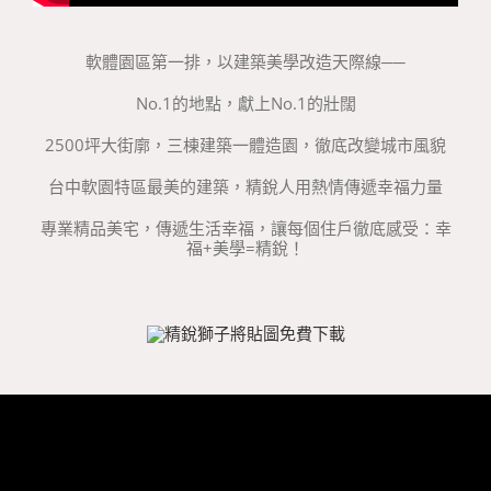
軟體園區第一排，以建築美學改造天際線──
No.1的地點，獻上No.1的壯闊
2500坪大街廓，三棟建築一體造園，徹底改變城市風貌
台中軟園特區最美的建築，精銳人用熱情傳遞幸福力量
專業精品美宅，傳遞生活幸福，讓每個住戶徹底感受：幸
福+美學=精銳！