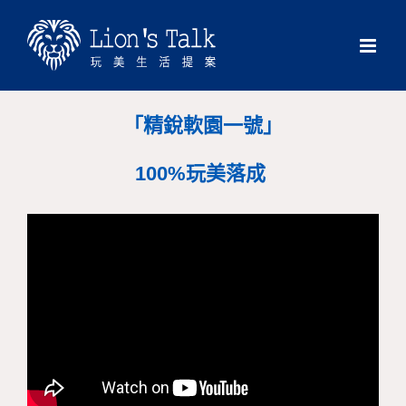
Skip
to
content
「精銳軟園一號」
100%玩美落成