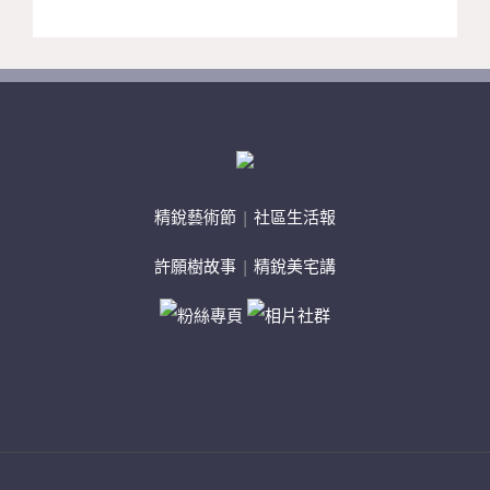
精銳藝術節
|
社區生活報
許願樹故事
|
精銳美宅講
粉絲專頁
相片社群