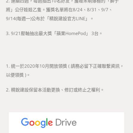
2. 連續四週，每週抽出10名好友，獲贈呆萌爆棚的「獅子
將」公仔娃娃乙隻。獲獎名單將在8/24、8/31、9/7、
9/14(每週一)公布於「精銳建設官方LINE」。
3. 9/21壓軸抽出最大獎「蘋果HomePod」 3台。
1. 統一於2020年10月開放領獎 ( 請務必留下正確聯繫資訊，
以便領獎 )。
2. 精銳建設保留本活動更換、修訂或終止之權利。